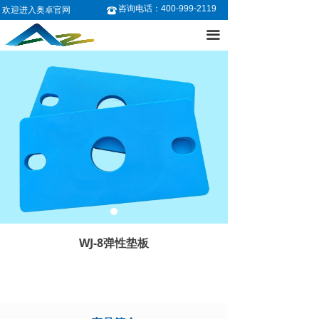
咨询电话：400-999-2119
欢迎进入奥卓官网
뀰
首页
끀
关于奥卓
产品中心
● 聚氨酯弹性体
● 复合材料
技术支持
● 聚氨酯弹性体定制服务
新闻资讯
WJ-8弹性垫板
人才招聘